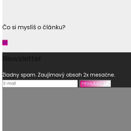
Čo si myslíš o článku?
0
0
Newsletter
Žiadny spam. Zaujímavý obsah 2x mesačne.