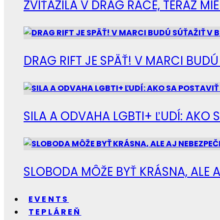
ZVÍŤAZILA V DRAG RACE, TERAZ M
DRAG RIFT JE SPÄŤ! V MARCI BUD
SILA A ODVAHA LGBTI+ ĽUDÍ: AKO 
SLOBODA MÔŽE BYŤ KRÁSNA, ALE A
EVENTS
TEPLÁREŇ