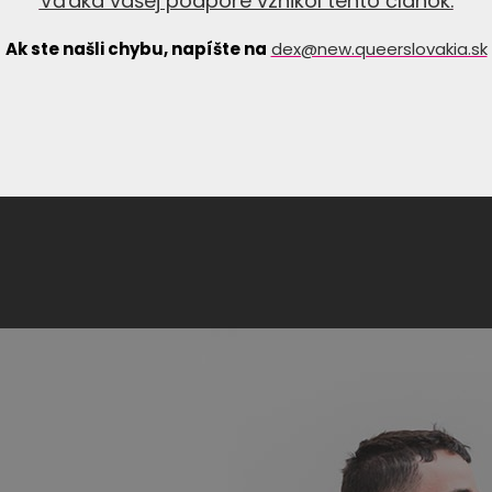
Vďaka vašej podpore vznikol tento článok.
Ak ste našli chybu, napíšte na
dex@new.queerslovakia.sk