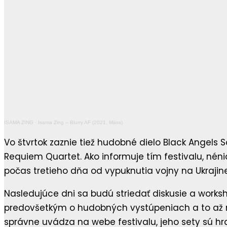
ISAMA ZING
·
Isama Zing – Blurry AF (2021, Mäss)
Vo štvrtok zaznie tiež hudobné dielo Black Angels
Requiem Quartet. Ako informuje tím festivalu, néni
počas tretieho dňa od vypuknutia vojny na Ukrajin
Nasledujúce dni sa budú striedať diskusie a works
predovšetkým o hudobných vystúpeniach a to až na
správne uvádza na webe festivalu, jeho sety sú hr