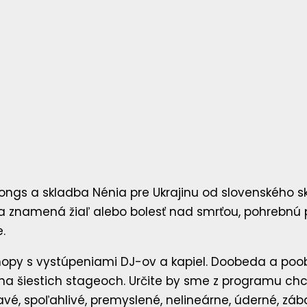
 Songs a skladba Nénia pre Ukrajinu od slovenského 
a znamená žiaľ alebo bolesť nad smrťou, pohrebnú p
e.
hopy s vystúpeniami DJ-ov a kapiel. Doobeda a poo
 šiestich stageoch. Určite by sme z programu chce
avé, spoľahlivé, premyslené, nelineárne, úderné, zá