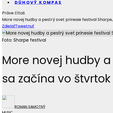
DÚHOVÝ KOMPAS
Práve čítaš
More novej hudby a pestrý svet prinesie festival Sharpe,
Zdielať
Tweetnuť
Foto: Sharpe festival
More novej hudby a p
sa začína vo štvrtok
ROMAN SAMOTNÝ
·
MUSIC