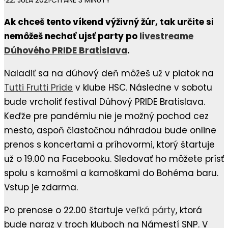
·
22. JÚLA 2021
·
ČÍTANÉ 3 MINÚTY
Ak chceš tento víkend výživný žúr, tak určite si
nemôžeš nechať ujsť party po
livestreame
Dúhového PRIDE Bratislava
.
Naladiť sa na dúhový deň môžeš už v piatok na
Tutti Frutti Pride
v klube HSC. Následne v sobotu
bude vrcholiť festival Dúhový PRIDE Bratislava.
Keďže pre pandémiu nie je možný pochod cez
mesto, aspoň čiastočnou náhradou bude online
prenos s koncertami a príhovormi, ktorý štartuje
už o 19.00 na Facebooku. Sledovať ho môžete prísť
spolu s kamošmi a kamoškami do Bohéma baru.
Vstup je zdarma.
Po prenose o 22.00 štartuje
veľká párty
, ktorá
bude naraz v troch kluboch na Námestí SNP. V