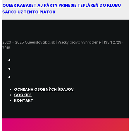
QUEER KABARET AJ PÁRTY PRINESIE TEPLÁREŇ DO KLUBU
ŠAFKO UŽ TENTO PIATOK
2020 – 2025 Queerslovakia.sk | Všetky práva vyhradené. | ISSN 2729-
7918
OCHRANA OSOBNÝCH ÚDAJOV
COOKIES
KONTAKT