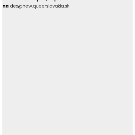
na
dex@new.queerslovakia.sk