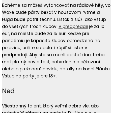
Bohéme sa môžeš vytancovať na rádiové hity, vo
Waxe bude párty bežať v housovom rytme a
Fuga bude patriť technu. Lístok ti slúži ako vstup
do všetkých troch klubov.
V predpredaji
je za 10
eur, na mieste bude za 15 eur. Keďže pre
pandémiu je kapacita klubov obmedzená na
polovicu, určite sa oplatí kúpiť si lístok v
predpredaji. Aby ste sa mohli dostať dnu, treba
mať platný covid test, potvrdenie o očkovaní
alebo o prekonaní covidu, detaily na konci článku.
Vstup na party je pre 18+.
Ned
Všestranný talent, ktorý veľmi dobre vie, ako