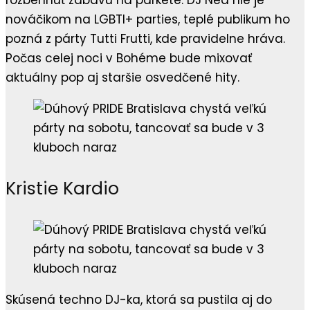
rozbehnúť zábavu na parkete. DJ Ned nie je
nováčikom na LGBTI+ parties, teplé publikum ho
pozná z párty Tutti Frutti, kde pravidelne hráva.
Počas celej noci v Bohéme bude mixovať
aktuálny pop aj staršie osvedčené hity.
Kristie Kardio
Skúsená techno DJ-ka, ktorá sa pustila aj do