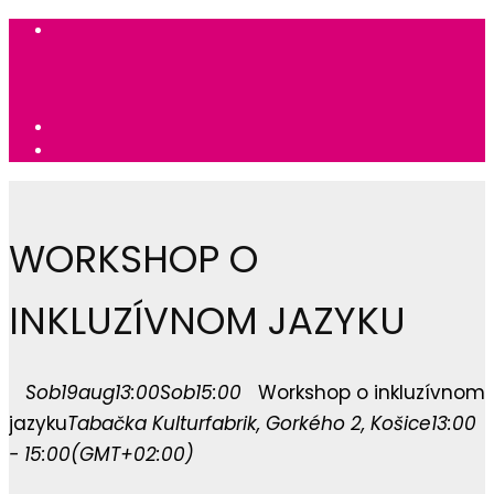
WORKSHOP O
INKLUZÍVNOM JAZYKU
Sob
19
aug
13:00
Sob
15:00
Workshop o inkluzívnom
jazyku
Tabačka Kulturfabrik
, Gorkého 2, Košice
13:00
- 15:00
(GMT+02:00)