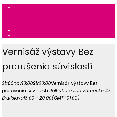
Vernisáž výstavy Bez
prerušenia súvislostí
Str
06
nov
18:00
Str
20:00
Vernisáž výstavy Bez
prerušenia súvislostí
Pálffyho palác
, Zámocká 47,
Bratislava
18:00 - 20:00
(GMT+01:00)