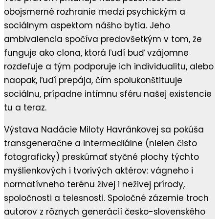
obojsmerné rozhranie medzi psychickým a
sociálnym aspektom nášho bytia. Jeho
ambivalencia spočíva predovšetkým v tom, že
funguje ako clona, ktorá ľudí buď vzájomne
rozdeľuje a tým podporuje ich individualitu, alebo
naopak, ľudí prepája, čím spolukonštituuje
sociálnu, prípadne intímnu sféru našej existencie
tu a teraz.
Výstava Nadácie Miloty Havránkovej sa pokúša
transgeneračne a intermediálne (nielen čisto
fotograficky) preskúmať styčné plochy týchto
myšlienkových i tvorivých aktérov: vágneho i
normatívneho terénu živej i neživej prírody,
spoločnosti a telesnosti. Spoločné zázemie troch
autorov z rôznych generácií česko-slovenského