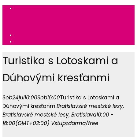
Turistika s Lotoskami a
Dúhovými kresťanmi
Sob
24
jul
10:00
Sob
16:00
Turistika s Lotoskami a
Dúhovými kresťanmi
Bratislavské mestské lesy
,
Bratislavské mestské lesy, Bratislava
10:00 -
16:00
(GMT+02:00)
Vstup
zdarma/free