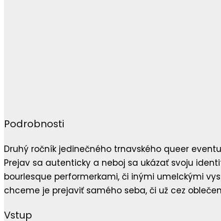
Podrobnosti
Druhý ročník jedinečného trnavského queer eventu s
Prejav sa autenticky a neboj sa ukázať svoju iden
bourlesque performerkami, či inými umelckými vy
chceme je prejaviť samého seba, či už cez oblečen
Vstup