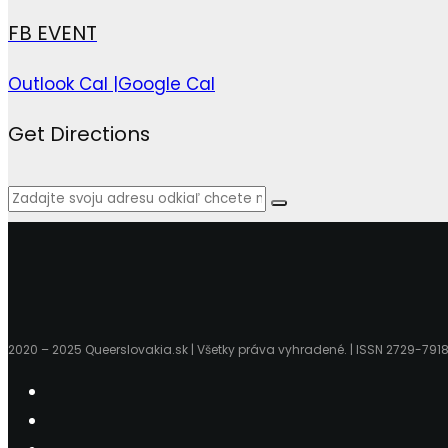
FB EVENT
Outlook Cal |
Google Cal
Get Directions
2020 – 2025 Queerslovakia.sk | Všetky práva vyhradené. | ISSN 2729-791