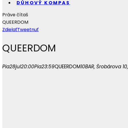
DÚHOVÝ KOMPAS
Práve čítaš
QUEERDOM
Zdielať
Tweetnuť
QUEERDOM
Pia
28
jul
20:00
Pia
23:59
QUEERDOM
10BAR
, Šrobárova 10