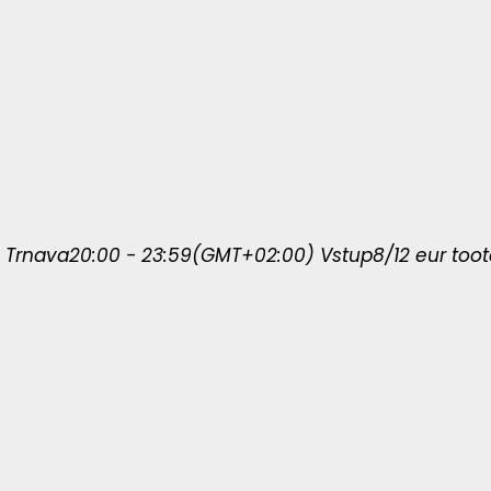
, Trnava
20:00 - 23:59
(GMT+02:00)
Vstup
8/12 eur
toot