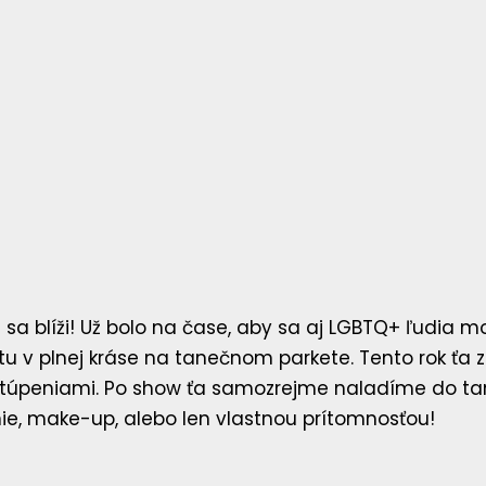
a blíži! Už bolo na čase, aby sa aj LGBTQ+ ľudia mo
titu v plnej kráse na tanečnom parkete. Tento rok 
stúpeniami. Po show ťa samozrejme naladíme do ta
ie, make-up, alebo len vlastnou prítomnosťou!