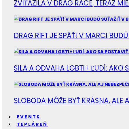
ZVÍŤAZILA V DRAG RACE, TERAZ M
DRAG RIFT JE SPÄŤ! V MARCI BUD
SILA A ODVAHA LGBTI+ ĽUDÍ: AKO 
SLOBODA MÔŽE BYŤ KRÁSNA, ALE A
EVENTS
TEPLÁREŇ