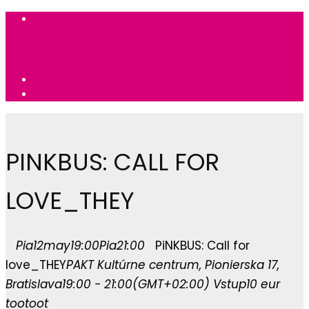
PINKBUS: CALL FOR
LOVE_THEY
Pia
12
may
19:00
Pia
21:00
PiNKBUS: Call for
love_THEY
PAKT Kultúrne centrum
, Pionierska 17,
Bratislava
19:00 - 21:00
(GMT+02:00)
Vstup
10 eur
tootoot