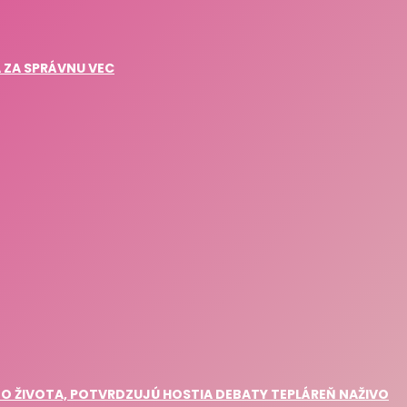
A ZA SPRÁVNU VEC
 ZO ŽIVOTA, POTVRDZUJÚ HOSTIA DEBATY TEPLÁREŇ NAŽIVO