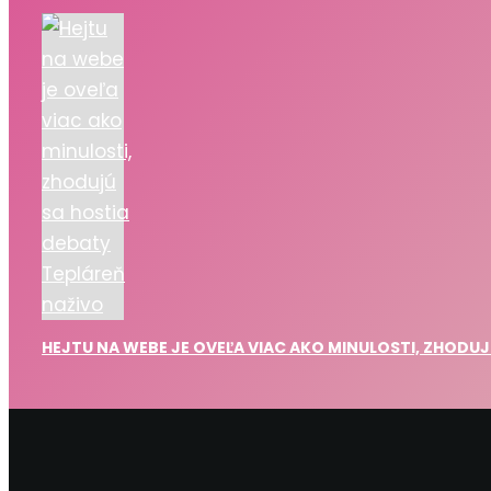
HEJTU NA WEBE JE OVEĽA VIAC AKO MINULOSTI, ZHODUJ