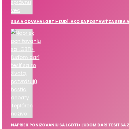
SILA A ODVAHA LGBTI+ ĽUDÍ: AKO SA POSTAVIŤ ZA SEBA 
NAPRIEK PONIŽOVANIU SA LGBTI+ ĽUĎOM DARÍ TEŠIŤ SA