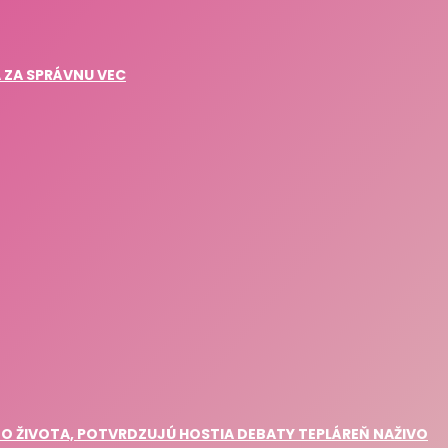
A ZA SPRÁVNU VEC
 ZO ŽIVOTA, POTVRDZUJÚ HOSTIA DEBATY TEPLÁREŇ NAŽIVO