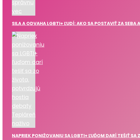
SILA A ODVAHA LGBTI+ ĽUDÍ: AKO SA POSTAVIŤ ZA SEBA 
NAPRIEK PONIŽOVANIU SA LGBTI+ ĽUĎOM DARÍ TEŠIŤ SA