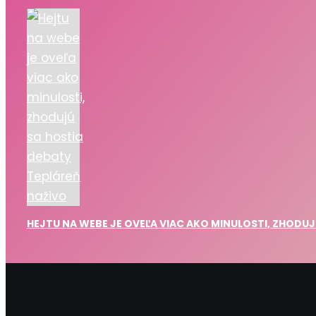
HEJTU NA WEBE JE OVEĽA VIAC AKO MINULOSTI, ZHODUJ